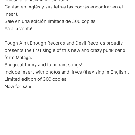
Cantan en inglés y sus letras las podrás encontrar en el
70s
(1174)
insert.
80s
(155)
Sale en una edición limitada de 300 copias.
Ya a la venta!.
90s
(80)
··························
Tough Ain’t Enough Records and Devil Records proudly
00s
(433)
presents the first single of this new and crazy punk band
form Malaga.
Formato
+
Six great funny and fulminant songs!
Kommun 2
(0)
Include insert with photos and lirycs (they sing in English).
Limited edition of 300 copies.
12"
(2508)
Now for sale!!
7"
(148)
10"
(21)
CD
(49)