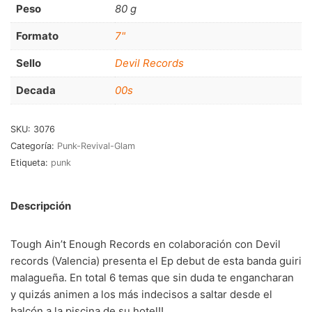
Peso
80 g
RnB-Soul-Latin
(286)
Jazz-Blues
(123)
Formato
7"
Libros
(5)
Sello
Devil Records
Decada
00s
Nacional
(184)
VVAA
(210)
SKU:
3076
Categoría:
Punk-Revival-Glam
En oferta
(149)
Etiqueta:
punk
Década
+
Descripción
20s
(0)
30s
(1)
Tough Ain’t Enough Records en colaboración con Devil
40s
(2)
records (Valencia) presenta el Ep debut de esta banda guiri
malagueña. En total 6 temas que sin duda te engancharan
50s
(117)
y quizás animen a los más indecisos a saltar desde el
60s
(895)
balcón a la piscina de su hotel!!