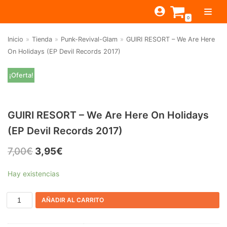
Saltar
0
al
contenido
Inicio
»
Tienda
»
Punk-Revival-Glam
»
GUIRI RESORT – We Are Here
TIENDA
On Holidays (EP Devil Records 2017)
ESTILOS
JAGUAR
¡Oferta!
BEAT-GARAGE-RNR
MONTEREY
OFERTAS
CANTINA BAR
PSYCH-PROG-HARD
PREGUNTAS?
PUB
CONTACTO
GUIRI RESORT – We Are Here On Holidays
Filtrar por
FOLK-ROCK-PSYCH
(EP Devil Records 2017)
Beat-Garage-RnR
(583)
PUNK-REVIVAL-GLAM
7,00
€
3,95
€
Psych-Prog-Hard
(1170)
ALTERNATIVE-INDIE
Hay existencias
Folk-Rock-Psych
(608)
RNB-SOUL-LATIN
Punk-Revival-Glam
(189)
JAZZ-BLUES
AÑADIR AL CARRITO
Alternative-Indie
(141)