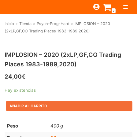
Saltar
0
al
contenido
Inicio
»
Tienda
»
Psych-Prog-Hard
»
IMPLOSION – 2020
TIENDA
(2xLP,GF,CO Trading Places 1983-1989,2020)
ESTILOS
JAGUAR
BEAT-GARAGE-RNR
MONTEREY
OFERTAS
CANTINA BAR
IMPLOSION – 2020 (2xLP,GF,CO Trading
Places 1983-1989,2020)
PSYCH-PROG-HARD
PREGUNTAS?
PUB
CONTACTO
Filtrar por
FOLK-ROCK-PSYCH
24,00
€
Beat-Garage-RnR
(583)
PUNK-REVIVAL-GLAM
Hay existencias
Psych-Prog-Hard
(1170)
ALTERNATIVE-INDIE
AÑADIR AL CARRITO
Folk-Rock-Psych
(608)
RNB-SOUL-LATIN
Punk-Revival-Glam
(189)
JAZZ-BLUES
Peso
400 g
Alternative-Indie
(141)