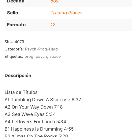
Decada
80s
RnB-Soul-Latin
(286)
Sello
Trading Places
Jazz-Blues
(123)
Formato
12"
Libros
(5)
Nacional
(184)
SKU:
4079
Categoría:
Psych-Prog-Hard
VVAA
(210)
Etiquetas:
prog
,
psych
,
space
En oferta
(149)
Descripción
Década
+
20s
(0)
Lista de Títulos
A1 Tumbling Down A Staircase 6:37
30s
(1)
A2 On Your Way Down 7:18
40s
(2)
A3 Sea Wave Eyes 5:34
A4 Leftovers For Lunch 5:34
50s
(117)
B1 Happiness Is Drumming 4:55
60s
(895)
B2 X’ mas On The Rocks 5:28