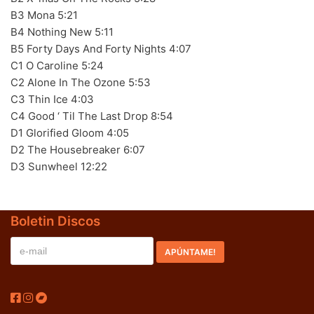
B3 Mona 5:21
70s
(1174)
B4 Nothing New 5:11
B5 Forty Days And Forty Nights 4:07
80s
(155)
C1 O Caroline 5:24
90s
(80)
C2 Alone In The Ozone 5:53
C3 Thin Ice 4:03
00s
(433)
C4 Good ‘ Til The Last Drop 8:54
D1 Glorified Gloom 4:05
Formato
+
D2 The Housebreaker 6:07
Kommun 2
(0)
D3 Sunwheel 12:22
12"
(2508)
7"
(148)
Boletin Discos
10"
(21)
CD
(49)