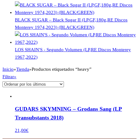
BLACK SUGAR – Black Sugar II (LP,GF,180g,RE Discos
Monterey 1974,2023) (BLACK/GREEN)
LOS SHAIN'S - Segundo Volumen (LP,RE Discos Monterey
1967,2022)
Inicio
»
Tienda
»
Productos etiquetados “heavy”
Filtrar»
GUDARS SKYMNING – Grodans Sang (LP
Transubstants 2018)
21,00
€