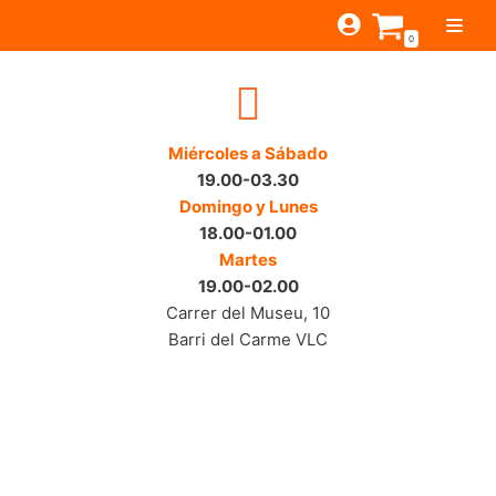
Saltar
0
al
contenido
TIENDA
ESTILOS
Miércoles a Sábado
JAGUAR
19.00-03.30
BEAT-GARAGE-RNR
MONTEREY
OFERTAS
CANTINA BAR
Domingo y Lunes
PSYCH-PROG-HARD
18.00-01.00
PREGUNTAS?
PUB
CONTACTO
Martes
FOLK-ROCK-PSYCH
19.00-02.00
PUNK-REVIVAL-GLAM
Carrer del Museu, 10
Barri del Carme VLC
ALTERNATIVE-INDIE
RNB-SOUL-LATIN
JAZZ-BLUES