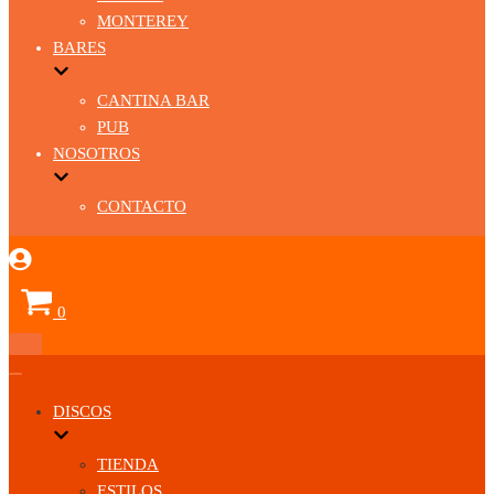
MONTEREY
BARES
CANTINA BAR
PUB
NOSOTROS
CONTACTO
Carrito
0
Menú
de
Menú
navegación
de
DISCOS
navegación
TIENDA
ESTILOS