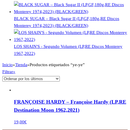
BLACK SUGAR – Black Sugar II (LP,GF,180g,RE Discos
Monterey 1974,2023) (BLACK/GREEN)
LOS SHAIN'S - Segundo Volumen (LP,RE Discos Monterey
1967,2022)
Inicio
»
Tienda
»
Productos etiquetados “ye-ye”
Filtrar»
FRANÇOISE HARDY – Françoise Hardy (LP,RE
Destination Moon 1962,2021)
19,00
€