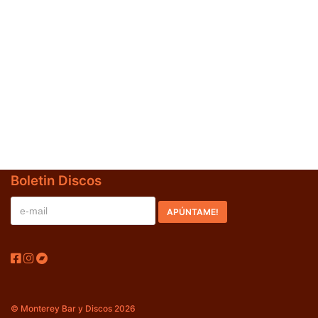
Jazz-Blues
(0)
Libros
(0)
Nacional
(0)
VVAA
(0)
En oferta
(0)
Década
+
Boletin Discos
20s
(0)
30s
(0)
40s
(0)
50s
(0)
60s
(0)
© Monterey Bar y Discos 2026