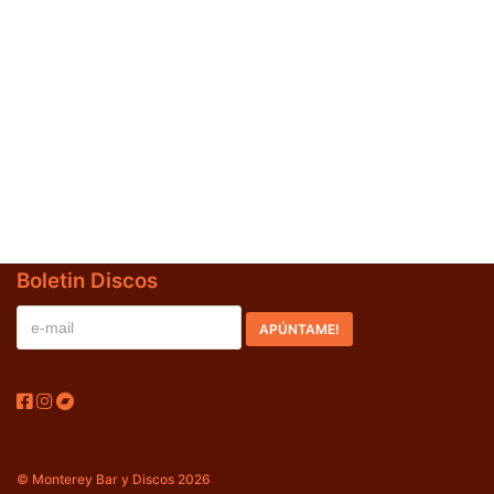
Jazz-Blues
(0)
Libros
(0)
Nacional
(0)
VVAA
(0)
En oferta
(0)
Década
+
Boletin Discos
20s
(0)
30s
(0)
40s
(0)
50s
(1)
60s
(0)
© Monterey Bar y Discos 2026