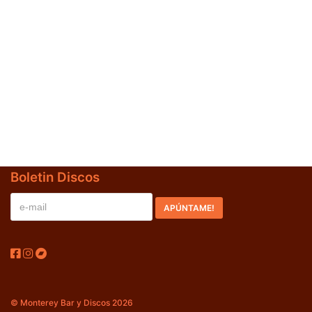
Jazz-Blues
(0)
Libros
(0)
Nacional
(0)
VVAA
(0)
En oferta
(0)
Década
+
Boletin Discos
20s
(0)
30s
(0)
40s
(0)
50s
(0)
60s
(1)
© Monterey Bar y Discos 2026