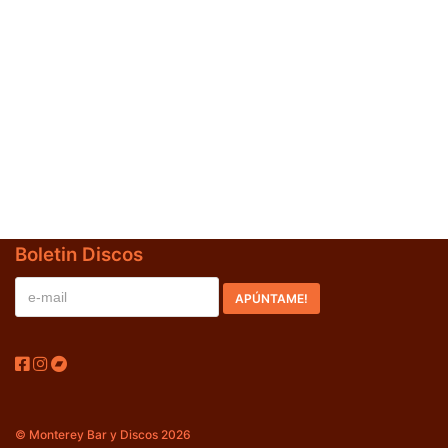
Jazz-Blues
(0)
Libros
(0)
Nacional
(0)
VVAA
(0)
En oferta
(0)
Década
+
Boletin Discos
20s
(0)
30s
(0)
40s
(0)
50s
(0)
60s
(1)
© Monterey Bar y Discos 2026