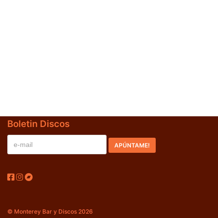
Jazz-Blues
(0)
Libros
(0)
Nacional
(0)
VVAA
(1)
En oferta
(0)
Década
+
Boletin Discos
20s
(0)
30s
(0)
40s
(0)
50s
(0)
60s
(1)
© Monterey Bar y Discos 2026