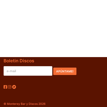
Jazz-Blues
(0)
Libros
(0)
Nacional
(0)
VVAA
(0)
En oferta
(0)
Década
+
Boletin Discos
20s
(0)
30s
(0)
40s
(0)
50s
(0)
60s
(1)
© Monterey Bar y Discos 2026