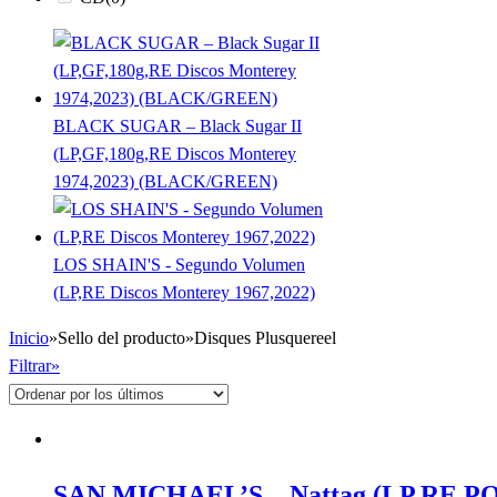
BLACK SUGAR – Black Sugar II
(LP,GF,180g,RE Discos Monterey
1974,2023) (BLACK/GREEN)
LOS SHAIN'S - Segundo Volumen
(LP,RE Discos Monterey 1967,2022)
Inicio
»
Sello del producto
»
Disques Plusquereel
Filtrar»
SAN MICHAEL’S – Nattag (LP,RE PQ