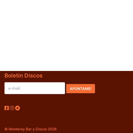
Jazz-Blues
(0)
Libros
(0)
Nacional
(2)
VVAA
(0)
En oferta
(0)
Década
+
Boletin Discos
20s
(0)
30s
(0)
40s
(0)
50s
(0)
60s
(0)
© Monterey Bar y Discos 2026