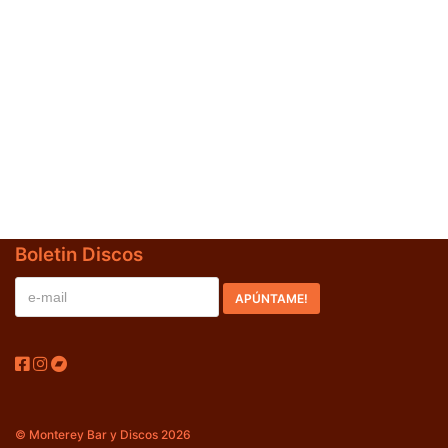
Jazz-Blues
(0)
Libros
(0)
Nacional
(0)
VVAA
(0)
En oferta
(0)
Década
+
Boletin Discos
20s
(0)
30s
(0)
40s
(0)
50s
(0)
60s
(1)
© Monterey Bar y Discos 2026