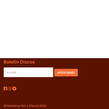
Jazz-Blues
(0)
Libros
(0)
Nacional
(0)
VVAA
(0)
En oferta
(0)
Década
+
Boletin Discos
20s
(0)
30s
(0)
40s
(0)
50s
(0)
60s
(1)
© Monterey Bar y Discos 2026