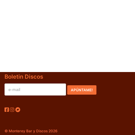
Jazz-Blues
(0)
Libros
(0)
Nacional
(0)
VVAA
(0)
En oferta
(0)
Década
+
Boletin Discos
20s
(0)
30s
(0)
40s
(0)
50s
(0)
60s
(1)
© Monterey Bar y Discos 2026