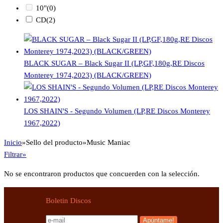
10"
(0)
CD
(2)
BLACK SUGAR – Black Sugar II (LP,GF,180g,RE Discos
Monterey 1974,2023) (BLACK/GREEN)
LOS SHAIN'S - Segundo Volumen (LP,RE Discos Monterey
1967,2022)
Inicio
»
Sello del producto
»
Music Maniac
Filtrar»
No se encontraron productos que concuerden con la selección.
Boletin Discos