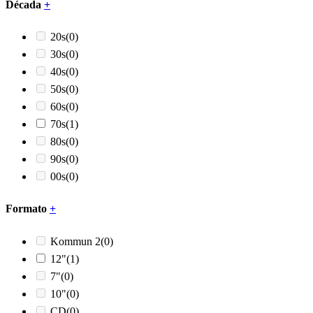
Década
+
20s
(0)
30s
(0)
40s
(0)
50s
(0)
60s
(0)
70s
(1)
80s
(0)
90s
(0)
00s
(0)
Formato
+
Kommun 2
(0)
12"
(1)
7"
(0)
10"
(0)
CD
(0)