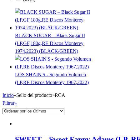
BLACK SUGAR – Black Sugar II
(LP,GF,180g,RE Discos Monterey
1974,2023) (BLACK/GREEN)
LOS SHAIN'S - Segundo Volumen
(LP,RE Discos Monterey 1967,2022)
Inicio
»
Sello del producto
»
RCA
Filtrar»
SWEET – Sweet Fanny Adams (LP, RE