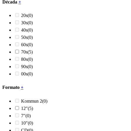
Década
+
20s
(0)
30s
(0)
40s
(0)
50s
(0)
60s
(0)
70s
(5)
80s
(0)
90s
(0)
00s
(0)
Formato
+
Kommun 2
(0)
12"
(5)
7"
(0)
10"
(0)
CD
(0)