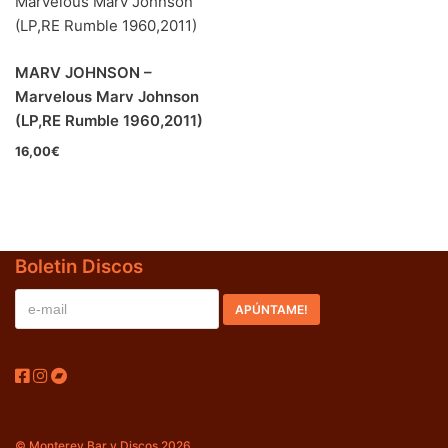
Jazz-Blues
(0)
Libros
(0)
MARV JOHNSON –
Marvelous Marv Johnson
Nacional
(0)
(LP,RE Rumble 1960,2011)
VVAA
(0)
16,00
€
En oferta
(0)
Década
+
Boletin Discos
20s
(0)
30s
(0)
40s
(0)
50s
(5)
60s
(5)
© Monterey Bar y Discos 2026