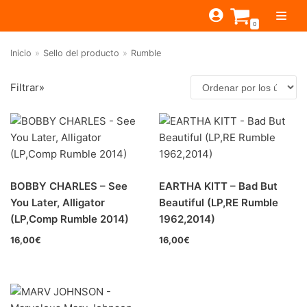
Saltar
0
al
contenido
Inicio
»
Sello del producto
»
Rumble
TIENDA
Filtrar»
ESTILOS
JAGUAR
BEAT-GARAGE-RNR
MONTEREY
OFERTAS
CANTINA BAR
Filtrar por
PSYCH-PROG-HARD
PREGUNTAS?
PUB
CONTACTO
FOLK-ROCK-PSYCH
Beat-Garage-RnR
(0)
BOBBY CHARLES – See
EARTHA KITT – Bad But
PUNK-REVIVAL-GLAM
Psych-Prog-Hard
(0)
You Later, Alligator
Beautiful (LP,RE Rumble
ALTERNATIVE-INDIE
(LP,Comp Rumble 2014)
1962,2014)
Folk-Rock-Psych
(0)
RNB-SOUL-LATIN
16,00
€
16,00
€
Punk-Revival-Glam
(0)
JAZZ-BLUES
Alternative-Indie
(0)
RnB-Soul-Latin
(10)