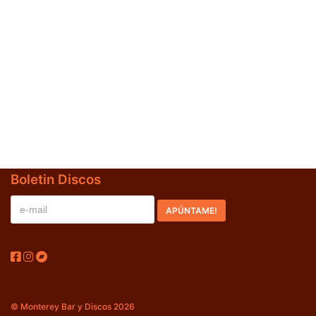
Jazz-Blues
(0)
Libros
(0)
Nacional
(0)
VVAA
(0)
En oferta
(1)
Década
+
Boletin Discos
20s
(0)
30s
(0)
40s
(0)
50s
(0)
60s
(0)
© Monterey Bar y Discos 2026