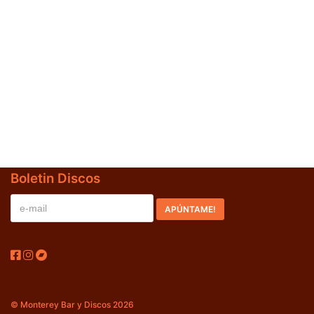
Jazz-Blues
(0)
Libros
(0)
Nacional
(0)
VVAA
(0)
En oferta
(0)
Década
+
Boletin Discos
20s
(0)
30s
(0)
40s
(0)
50s
(0)
60s
(0)
© Monterey Bar y Discos 2026