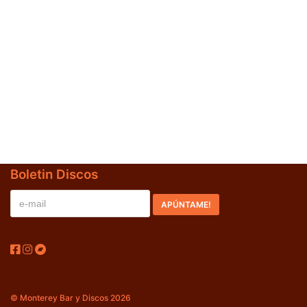
Jazz-Blues
(0)
Libros
(0)
Nacional
(0)
VVAA
(0)
En oferta
(0)
Década
+
Boletin Discos
20s
(0)
30s
(0)
40s
(0)
50s
(0)
60s
(0)
© Monterey Bar y Discos 2026