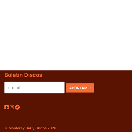
Jazz-Blues
(0)
Libros
(0)
Nacional
(0)
VVAA
(0)
En oferta
(0)
Década
+
Boletin Discos
20s
(0)
30s
(0)
40s
(0)
50s
(0)
60s
(0)
© Monterey Bar y Discos 2026