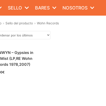
SELLO
BARES
NOSOTROS
o
»
Sello del producto
»
Wohn Records
WYN – Gypsies in
 Mist (LP,RE Wohn
ords 1978,2007)
00
€