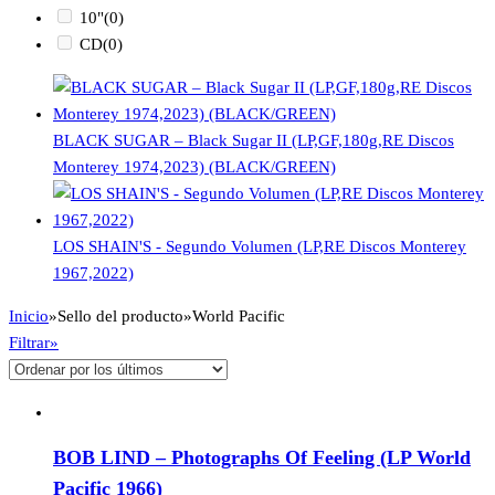
10"
(0)
CD
(0)
BLACK SUGAR – Black Sugar II (LP,GF,180g,RE Discos
Monterey 1974,2023) (BLACK/GREEN)
LOS SHAIN'S - Segundo Volumen (LP,RE Discos Monterey
1967,2022)
Inicio
»
Sello del producto
»
World Pacific
Filtrar»
BOB LIND – Photographs Of Feeling (LP World
Pacific 1966)