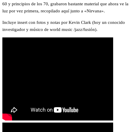
60 y principios de los 70, grabaron bastante material que ahora ve la
luz por vez primera, recopilado aquí junto a «Nirvana».
Incluye insert con fotos y notas por Kevin Clark (hoy un conocido
investigador y músico de world music /jazz/fusión).