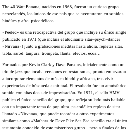
The 40 Watt Banana, nacidos en 1968, fueron un curioso grupo
neozelandés, los únicos de ese país que se aventuraron en sonidos
hindúes y afro–psicodélicos.
«Peeled» es una retrospectiva del grupo que incluye su único single
publicado en 1971 (que incluía el alucinante sitar–psych–dancer
«Nirvana») junto a grabaciones inéditas hasta ahora, repletas sitar,
tabla, sarod, tanpura, trompeta, flauta, efectos, ecos…
Formados por Kevin Clark y Dave Parsons, inicialemente como un
trio de jazz que tocaba versiones en restaurantes, pronto empezaron
a incorporar elementos de música hindú y africana, tras vivir
experiencias de búsqueda espiritual. El resultado fue un atmósferico
sonido con altas dosis de improvisación. En 1971, el sello HMV
publica el único sencillo del grupo, que refleja su lado más bailable
con un impactante tema de pop ultra–psicodélico repleto de sitar
llamado «Nirvana», que puede recordar a otros experimentos
similares como «Mathar» de Dave Pike Set. Ese sencillo era el único
testimonio conocido de este misterioso grupo…pero a finales de los