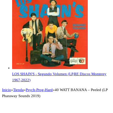
LOS SHAIN'S - Segundo Volumen (LP,RE Discos Monterey
1967,2022)
Inicio
»
Tienda
»
Psych-Prog-Hard
»
40 WATT BANANA – Peeled (LP
Pharaway Sounds 2019)