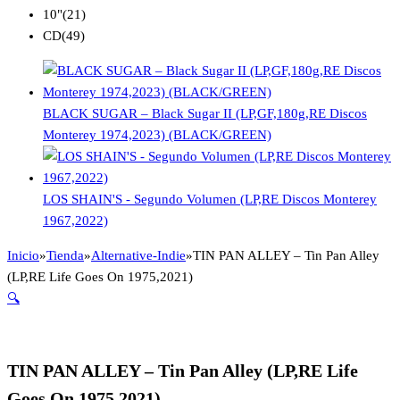
10"
(21)
CD
(49)
BLACK SUGAR – Black Sugar II (LP,GF,180g,RE Discos
Monterey 1974,2023) (BLACK/GREEN)
LOS SHAIN'S - Segundo Volumen (LP,RE Discos Monterey
1967,2022)
Inicio
»
Tienda
»
Alternative-Indie
»
TIN PAN ALLEY – Tin Pan Alley
(LP,RE Life Goes On 1975,2021)
🔍
TIN PAN ALLEY – Tin Pan Alley (LP,RE Life
Goes On 1975,2021)