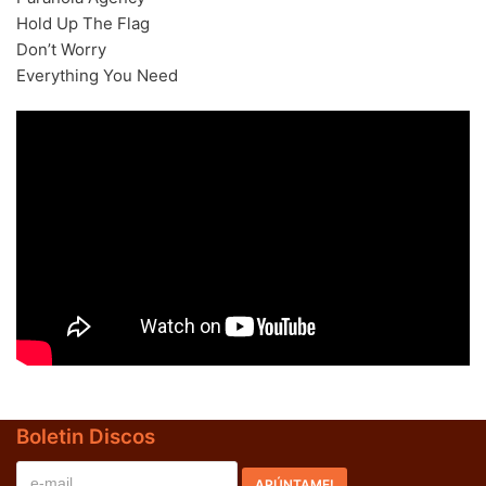
Hold Up The Flag
70s
(1174)
Don’t Worry
Everything You Need
80s
(155)
90s
(80)
00s
(433)
Formato
+
Kommun 2
(0)
12"
(2508)
7"
(148)
10"
(21)
CD
(49)
Boletin Discos