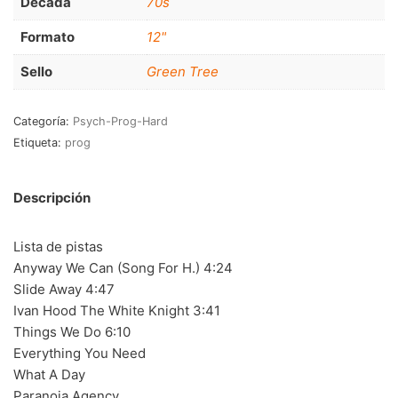
Decada
70s
RnB-Soul-Latin
(286)
Formato
12"
Jazz-Blues
(123)
Sello
Green Tree
Libros
(5)
Nacional
(184)
Categoría:
Psych-Prog-Hard
Etiqueta:
prog
VVAA
(210)
En oferta
(149)
Descripción
Década
+
Lista de pistas
20s
(0)
Anyway We Can (Song For H.) 4:24
Slide Away 4:47
30s
(1)
Ivan Hood The White Knight 3:41
40s
(2)
Things We Do 6:10
Everything You Need
50s
(117)
What A Day
60s
(895)
Paranoia Agency