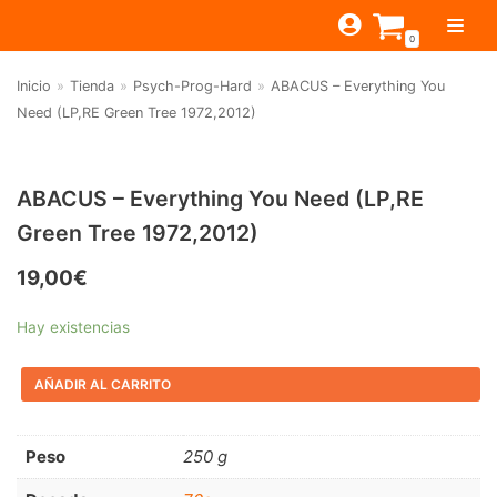
Saltar
0
al
contenido
Inicio
»
Tienda
»
Psych-Prog-Hard
»
ABACUS – Everything You
TIENDA
Need (LP,RE Green Tree 1972,2012)
ESTILOS
JAGUAR
BEAT-GARAGE-RNR
MONTEREY
OFERTAS
CANTINA BAR
ABACUS – Everything You Need (LP,RE
Green Tree 1972,2012)
PSYCH-PROG-HARD
PREGUNTAS?
PUB
CONTACTO
Filtrar por
FOLK-ROCK-PSYCH
19,00
€
Beat-Garage-RnR
(583)
PUNK-REVIVAL-GLAM
Hay existencias
Psych-Prog-Hard
(1170)
ALTERNATIVE-INDIE
AÑADIR AL CARRITO
Folk-Rock-Psych
(608)
RNB-SOUL-LATIN
Punk-Revival-Glam
(189)
JAZZ-BLUES
Peso
250 g
Alternative-Indie
(141)