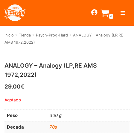
Saltar
al
0
contenido
Inicio
»
Tienda
»
Psych-Prog-Hard
»
ANALOGY – Analogy (LP,RE
TIENDA
AMS 1972,2022)
ESTILOS
JAGUAR
BEAT-GARAGE-RNR
MONTEREY
OFERTAS
CANTINA BAR
ANALOGY – Analogy (LP,RE AMS
Filtrar por
1972,2022)
PSYCH-PROG-HARD
PREGUNTAS?
PUB
CONTACTO
Beat-Garage-RnR
(583)
FOLK-ROCK-PSYCH
29,00
€
Psych-Prog-Hard
(1170)
PUNK-REVIVAL-GLAM
Agotado
Folk-Rock-Psych
(608)
ALTERNATIVE-INDIE
Peso
300 g
Punk-Revival-Glam
(189)
RNB-SOUL-LATIN
Alternative-Indie
(141)
Decada
70s
JAZZ-BLUES