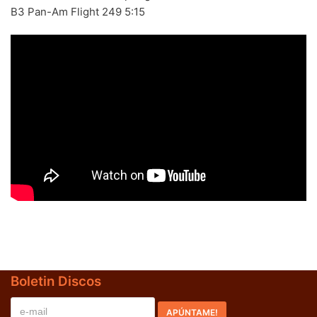
B3 Pan-Am Flight 249 5:15
70s
(1174)
80s
(155)
90s
(80)
00s
(433)
Formato
+
Kommun 2
(0)
12"
(2508)
7"
(148)
10"
(21)
CD
(49)
Boletin Discos