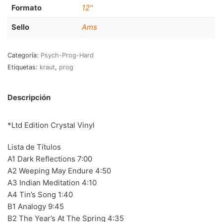
RnB-Soul-Latin
(286)
Formato
12"
Jazz-Blues
(123)
Sello
Ams
Libros
(5)
Categoría:
Psych-Prog-Hard
Etiquetas:
kraut
,
prog
Nacional
(184)
VVAA
(210)
Descripción
En oferta
(149)
*Ltd Edition Crystal Vinyl
Década
+
20s
(0)
Lista de Títulos
A1 Dark Reflections 7:00
30s
(1)
A2 Weeping May Endure 4:50
A3 Indian Meditation 4:10
40s
(2)
A4 Tin’s Song 1:40
50s
(117)
B1 Analogy 9:45
B2 The Year’s At The Spring 4:35
60s
(895)