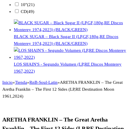
10"
(21)
CD
(49)
BLACK SUGAR – Black Sugar II (LP,GF,180g,RE Discos
Monterey 1974,2023) (BLACK/GREEN)
LOS SHAIN'S - Segundo Volumen (LP,RE Discos Monterey
1967,2022)
Inicio
»
Tienda
»
RnB-Soul-Latin
»
ARETHA FRANKLIN – The Great
Aretha Franklin – The First 12 Sides (LP,RE Destination Moon
1961,2024)
ARETHA FRANKLIN – The Great Aretha
Franklin – The First 12 Sides (LP,RE Destination