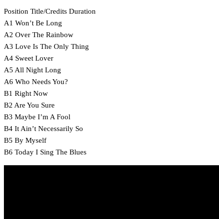
Position Title/Credits Duration
A1 Won’t Be Long
A2 Over The Rainbow
A3 Love Is The Only Thing
A4 Sweet Lover
A5 All Night Long
A6 Who Needs You?
B1 Right Now
B2 Are You Sure
B3 Maybe I’m A Fool
B4 It Ain’t Necessarily So
B5 By Myself
B6 Today I Sing The Blues