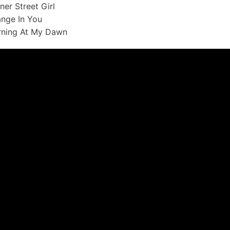
ner Street Girl
nge In You
ning At My Dawn