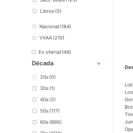
Libros
(5)
Nacional
(184)
VVAA
(210)
En oferta
(149)
Década
+
Des
20s
(0)
Lis
30s
(1)
Loo
Gon
40s
(2)
Bro
50s
(117)
Tim
Jum
60s
(895)
Ope