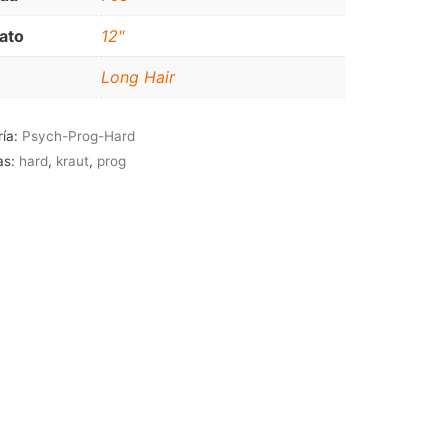
JAZZ-BLUES
ato
12"
Long Hair
ría:
Psych-Prog-Hard
as:
hard
,
kraut
,
prog