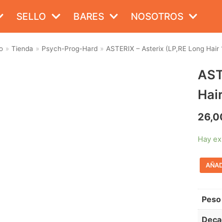
SELLO
BARES
NOSOTROS
o
»
Tienda
»
Psych-Prog-Hard
»
ASTERIX – Asterix (LP,RE Long Hair
AST
Hai
26,0
Hay ex
AÑAD
Peso
Deca