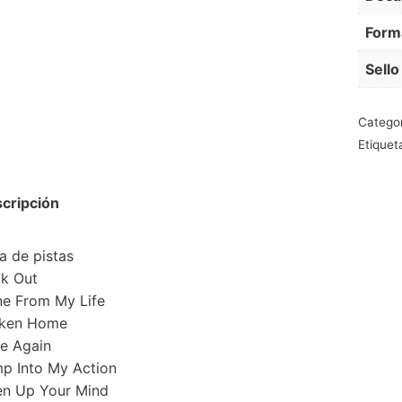
Form
Sello
Catego
Etiquet
cripción
ta de pistas
k Out
e From My Life
ken Home
e Again
p Into My Action
n Up Your Mind