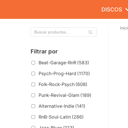
Saltar
DISCOS
al
contenido
Inici
Filtrar por
Beat-Garage-RnR
(583)
Psych-Prog-Hard
(1170)
Folk-Rock-Psych
(608)
Punk-Revival-Glam
(189)
Alternative-Indie
(141)
RnB-Soul-Latin
(286)
Jazz-Blues
(123)