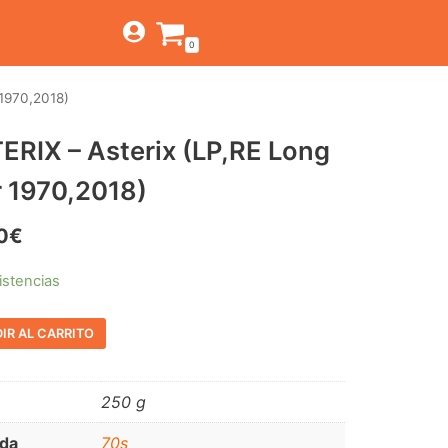
0
 1970,2018)
TIENDA
ERIX – Asterix (LP,RE Long
ESTILOS
JAGUAR
r 1970,2018)
BEAT-GARAGE-RNR
CANTINA BAR
MONTEREY
OFERTAS
0
€
PSYCH-PROG-HARD
PREGUNTAS?
CONTACTO
PUB
istencias
FOLK-ROCK-PSYCH
IR AL CARRITO
PUNK-REVIVAL-GLAM
ALTERNATIVE-INDIE
250 g
RNB-SOUL-LATIN
da
70s