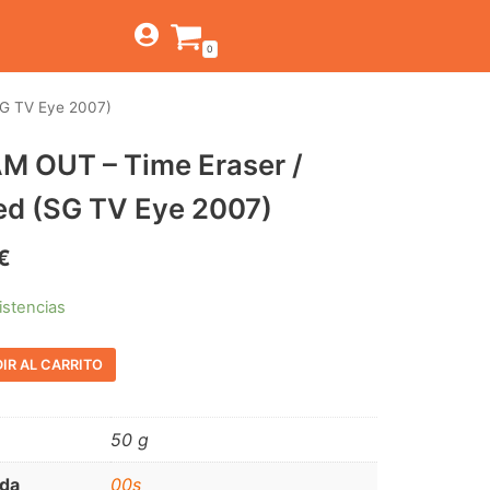
0
SG TV Eye 2007)
TIENDA
M OUT – Time Eraser /
ESTILOS
JAGUAR
ted (SG TV Eye 2007)
BEAT-GARAGE-RNR
CANTINA BAR
MONTEREY
OFERTAS
€
PSYCH-PROG-HARD
PREGUNTAS?
CONTACTO
PUB
istencias
FOLK-ROCK-PSYCH
IR AL CARRITO
PUNK-REVIVAL-GLAM
ALTERNATIVE-INDIE
50 g
RNB-SOUL-LATIN
da
00s