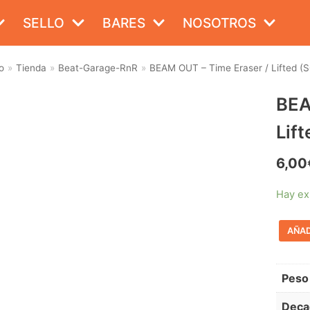
SELLO
BARES
NOSOTROS
o
»
Tienda
»
Beat-Garage-RnR
»
BEAM OUT – Time Eraser / Lifted (
BEA
Lif
6,00
Hay ex
AÑAD
Peso
Deca