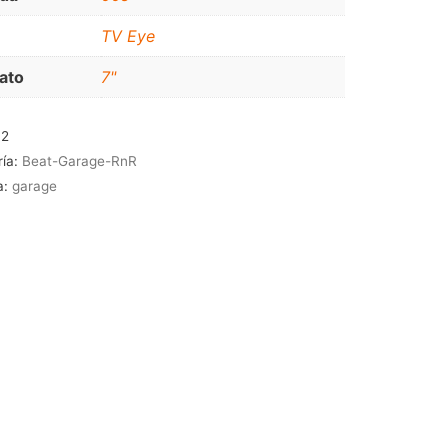
JAZZ-BLUES
TV Eye
ato
7"
12
ría:
Beat-Garage-RnR
a:
garage