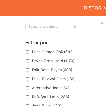
Saltar
DISCOS
al
contenido
Inici
Filtrar por
Beat-Garage-RnR
(583)
Psych-Prog-Hard
(1170)
Folk-Rock-Psych
(608)
Punk-Revival-Glam
(189)
Alternative-Indie
(141)
RnB-Soul-Latin
(286)
Jazz-Blues
(123)