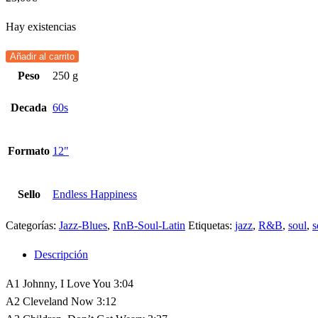
Hay existencias
Añadir al carrito
Peso
250 g
Decada
60s
Formato
12"
Sello
Endless Happiness
Categorías:
Jazz-Blues
,
RnB-Soul-Latin
Etiquetas:
jazz
,
R&B
,
soul
,
s
Descripción
A1 Johnny, I Love You 3:04
A2 Cleveland Now 3:12