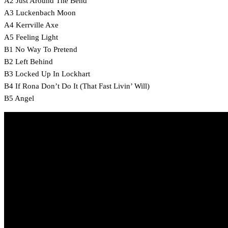
A2 Just Around The Bend
A3 Luckenbach Moon
A4 Kerrville Axe
A5 Feeling Light
B1 No Way To Pretend
B2 Left Behind
B3 Locked Up In Lockhart
B4 If Rona Don’t Do It (That Fast Livin’ Will)
B5 Angel