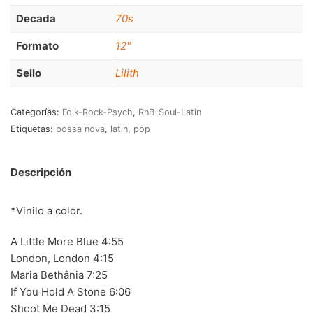
RnB-Soul-Latin
(286)
Decada
70s
Jazz-Blues
(123)
Formato
12"
Libros
(5)
Sello
Lilith
Nacional
(184)
Categorías:
Folk-Rock-Psych
,
RnB-Soul-Latin
VVAA
(210)
Etiquetas:
bossa nova
,
latin
,
pop
En oferta
(149)
Descripción
Década
+
20s
(0)
*Vinilo a color.
30s
(1)
A Little More Blue 4:55
London, London 4:15
40s
(2)
Maria Bethânia 7:25
50s
(117)
If You Hold A Stone 6:06
Shoot Me Dead 3:15
60s
(895)