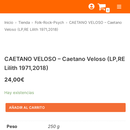
Saltar
0
al
contenido
Inicio
»
Tienda
»
Folk-Rock-Psych
»
CAETANO VELOSO – Caetano
TIENDA
Veloso (LP,RE Lilith 1971,2018)
ESTILOS
JAGUAR
BEAT-GARAGE-RNR
MONTEREY
OFERTAS
CANTINA BAR
CAETANO VELOSO – Caetano Veloso (LP,RE
PSYCH-PROG-HARD
PREGUNTAS?
PUB
CONTACTO
Lilith 1971,2018)
Filtrar por
FOLK-ROCK-PSYCH
24,00
€
Beat-Garage-RnR
(583)
PUNK-REVIVAL-GLAM
Psych-Prog-Hard
(1170)
ALTERNATIVE-INDIE
Hay existencias
Folk-Rock-Psych
(608)
RNB-SOUL-LATIN
AÑADIR AL CARRITO
Punk-Revival-Glam
(189)
JAZZ-BLUES
Alternative-Indie
(141)
Peso
250 g