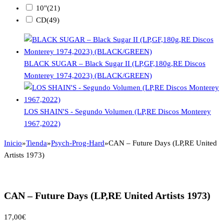
10"
(21)
CD
(49)
BLACK SUGAR – Black Sugar II (LP,GF,180g,RE Discos
Monterey 1974,2023) (BLACK/GREEN)
LOS SHAIN'S - Segundo Volumen (LP,RE Discos Monterey
1967,2022)
Inicio
»
Tienda
»
Psych-Prog-Hard
»
CAN – Future Days (LP,RE United
Artists 1973)
CAN – Future Days (LP,RE United Artists 1973)
17,00
€