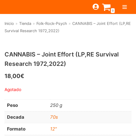
Saltar
0
al
contenido
Inicio
»
Tienda
»
Folk-Rock-Psych
»
CANNABIS – Joint Effort (LP,RE
TIENDA
Survival Research 1972,2022)
ESTILOS
JAGUAR
BEAT-GARAGE-RNR
MONTEREY
OFERTAS
CANTINA BAR
CANNABIS – Joint Effort (LP,RE Survival
Research 1972,2022)
PSYCH-PROG-HARD
PREGUNTAS?
PUB
CONTACTO
Filtrar por
FOLK-ROCK-PSYCH
18,00
€
Beat-Garage-RnR
(583)
PUNK-REVIVAL-GLAM
Agotado
Psych-Prog-Hard
(1170)
ALTERNATIVE-INDIE
Peso
250 g
Folk-Rock-Psych
(608)
RNB-SOUL-LATIN
Decada
70s
Punk-Revival-Glam
(189)
JAZZ-BLUES
Alternative-Indie
(141)
Formato
12"