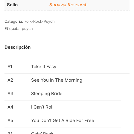
RnB-Soul-Latin
(286)
Sello
Survival Research
Jazz-Blues
(123)
Categoría:
Folk-Rock-Psych
Libros
(5)
Etiqueta:
psych
Nacional
(184)
Descripción
VVAA
(210)
En oferta
(149)
A1
Take It Easy
Década
+
A2
See You In The Morning
20s
(0)
A3
Sleeping Bride
30s
(1)
A4
I Can’t Roll
40s
(2)
A5
You Don’t Get A Ride For Free
50s
(117)
60s
(895)
B1
Goin’ Back