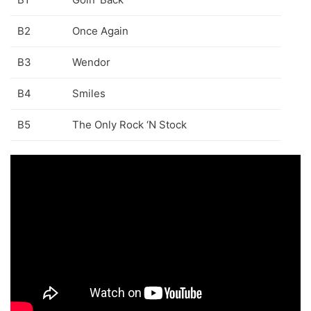
70s
(1174)
B2
Once Again
80s
(155)
B3
Wendor
90s
(80)
B4
Smiles
00s
(433)
B5
The Only Rock ‘N Stock
Formato
+
Kommun 2
(0)
12"
(2508)
7"
(148)
10"
(21)
CD
(49)