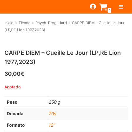
Saltar
0
al
contenido
Inicio
»
Tienda
»
Psych-Prog-Hard
»
CARPE DIEM – Cueille Le Jour
TIENDA
(LP,RE Lion 1977,2023)
ESTILOS
JAGUAR
BEAT-GARAGE-RNR
MONTEREY
OFERTAS
CANTINA BAR
CARPE DIEM – Cueille Le Jour (LP,RE Lion
1977,2023)
PSYCH-PROG-HARD
PREGUNTAS?
PUB
CONTACTO
Filtrar por
FOLK-ROCK-PSYCH
30,00
€
Beat-Garage-RnR
(583)
PUNK-REVIVAL-GLAM
Agotado
Psych-Prog-Hard
(1170)
ALTERNATIVE-INDIE
Peso
250 g
Folk-Rock-Psych
(608)
RNB-SOUL-LATIN
Decada
70s
Punk-Revival-Glam
(189)
JAZZ-BLUES
Alternative-Indie
(141)
Formato
12"