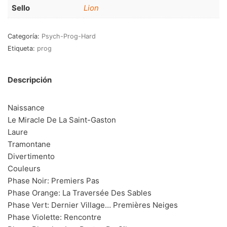
RnB-Soul-Latin
(286)
Sello
Lion
Jazz-Blues
(123)
Categoría:
Psych-Prog-Hard
Libros
(5)
Etiqueta:
prog
Nacional
(184)
Descripción
VVAA
(210)
Naissance
En oferta
(149)
Le Miracle De La Saint-Gaston
Década
+
Laure
Tramontane
20s
(0)
Divertimento
Couleurs
30s
(1)
Phase Noir: Premiers Pas
40s
(2)
Phase Orange: La Traversée Des Sables
Phase Vert: Dernier Village… Premières Neiges
50s
(117)
Phase Violette: Rencontre
60s
(895)