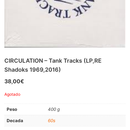
RnB-Soul-Latin
(286)
Jazz-Blues
(123)
Libros
(5)
Nacional
(184)
VVAA
(210)
CIRCULATION – Tank Tracks (LP,RE
En oferta
(149)
Shadoks 1969,2016)
Década
+
38,00
€
20s
(0)
Agotado
30s
(1)
40s
(2)
Peso
400 g
50s
(117)
Decada
60s
60s
(895)