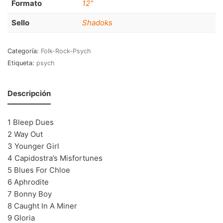
Formato
12"
70s
(1174)
Sello
Shadoks
80s
(155)
Categoría:
Folk-Rock-Psych
90s
(80)
Etiqueta:
psych
00s
(433)
Descripción
Formato
+
Kommun 2
(0)
1 Bleep Dues
2 Way Out
12"
(2508)
3 Younger Girl
7"
(148)
4 Capidostra’s Misfortunes
5 Blues For Chloe
10"
(21)
6 Aphrodite
CD
(49)
7 Bonny Boy
8 Caught In A Miner
9 Gloria