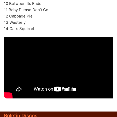
10 Between Its Ends
11 Baby Please Don’t Go
12 Cabbage Pie
13 Westerly
BLACK SUGAR – Black Sugar II (LP,GF,180g,RE Discos
14 Cat’s Squirrel
Monterey 1974,2023) (BLACK/GREEN)
LOS SHAIN'S - Segundo Volumen (LP,RE Discos
Monterey 1967,2022)
Boletin Discos