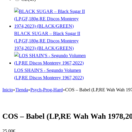
BLACK SUGAR – Black Sugar II
(LP,GF,180g,RE Discos Monterey
1974,2023) (BLACK/GREEN)
LOS SHAIN'S - Segundo Volumen
(LP,RE Discos Monterey 1967,2022)
Inicio
»
Tienda
»
Psych-Prog-Hard
»
COS – Babel (LP,RE Wah Wah 197
COS – Babel (LP,RE Wah Wah 1978,20
25,00
€