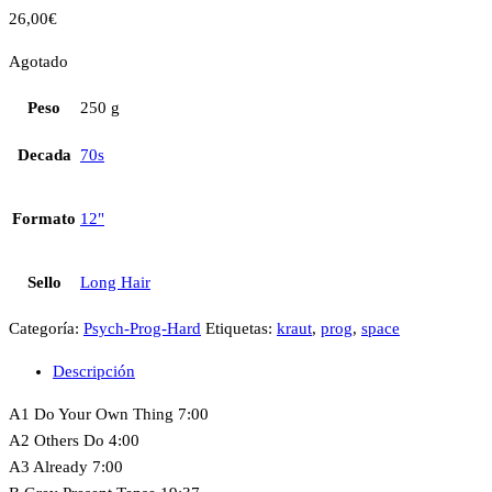
26,00
€
Agotado
Peso
250 g
Decada
70s
Formato
12"
Sello
Long Hair
Categoría:
Psych-Prog-Hard
Etiquetas:
kraut
,
prog
,
space
Descripción
A1 Do Your Own Thing 7:00
A2 Others Do 4:00
A3 Already 7:00