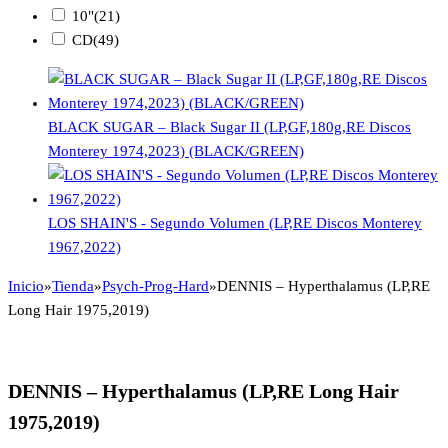
10"
(21)
CD
(49)
BLACK SUGAR – Black Sugar II (LP,GF,180g,RE Discos
Monterey 1974,2023) (BLACK/GREEN)
LOS SHAIN'S - Segundo Volumen (LP,RE Discos Monterey
1967,2022)
Inicio
»
Tienda
»
Psych-Prog-Hard
»
DENNIS – Hyperthalamus (LP,RE
Long Hair 1975,2019)
DENNIS – Hyperthalamus (LP,RE Long Hair
1975,2019)