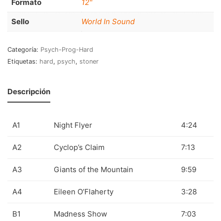
Formato
12"
70s
(1174)
Sello
World In Sound
80s
(155)
Categoría:
Psych-Prog-Hard
90s
(80)
Etiquetas:
hard
,
psych
,
stoner
00s
(433)
Descripción
Formato
+
Kommun 2
(0)
A1
Night Flyer
4:24
12"
(2508)
A2
Cyclop’s Claim
7:13
7"
(148)
A3
Giants of the Mountain
9:59
10"
(21)
CD
(49)
A4
Eileen O’Flaherty
3:28
B1
Madness Show
7:03