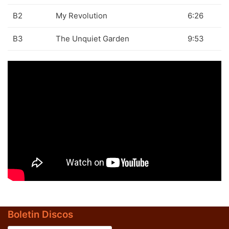
B2
My Revolution
6:26
B3
The Unquiet Garden
9:53
BLACK SUGAR – Black Sugar II (LP,GF,180g,RE Discos
Monterey 1974,2023) (BLACK/GREEN)
Boletin Discos