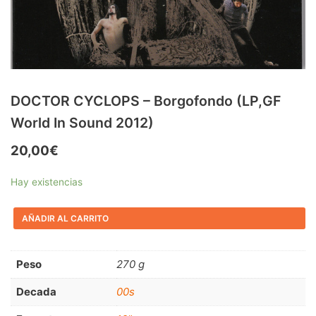
RnB-Soul-Latin
(286)
Jazz-Blues
(123)
Libros
(5)
Nacional
(184)
DOCTOR CYCLOPS – Borgofondo (LP,GF
World In Sound 2012)
VVAA
(210)
20,00
€
En oferta
(149)
Década
+
Hay existencias
20s
(0)
AÑADIR AL CARRITO
30s
(1)
40s
(2)
Peso
270 g
50s
(117)
Decada
00s
60s
(895)