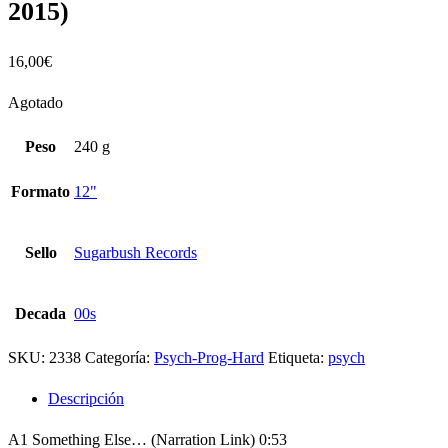
2015)
16,00
€
Agotado
Peso
240 g
Formato
12"
Sello
Sugarbush Records
Decada
00s
SKU:
2338
Categoría:
Psych-Prog-Hard
Etiqueta:
psych
Descripción
A1 Something Else… (Narration Link) 0:53