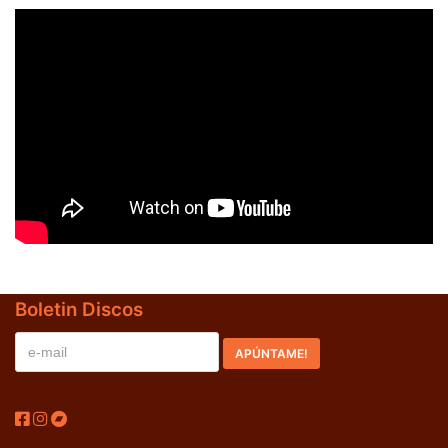
70s
(1174)
80s
(155)
90s
(80)
00s
(433)
Formato
+
Kommun 2
(0)
12"
(2508)
7"
(148)
Boletin Discos
10"
(21)
CD
(49)