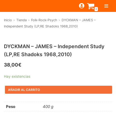
Saltar
0
al
contenido
Inicio
»
Tienda
»
Folk-Rock-Psych
»
DYCKMAN – JAMES –
TIENDA
Independent Study (LP,RE Shadoks 1968,2010)
ESTILOS
JAGUAR
BEAT-GARAGE-RNR
MONTEREY
OFERTAS
CANTINA BAR
DYCKMAN – JAMES – Independent Study
(LP,RE Shadoks 1968,2010)
PSYCH-PROG-HARD
PREGUNTAS?
PUB
CONTACTO
Filtrar por
FOLK-ROCK-PSYCH
38,00
€
Beat-Garage-RnR
(583)
PUNK-REVIVAL-GLAM
Hay existencias
Psych-Prog-Hard
(1170)
ALTERNATIVE-INDIE
AÑADIR AL CARRITO
Folk-Rock-Psych
(608)
RNB-SOUL-LATIN
Punk-Revival-Glam
(189)
JAZZ-BLUES
Peso
400 g
Alternative-Indie
(141)