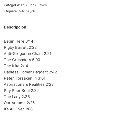
RnB-Soul-Latin
(286)
Categoría:
Folk-Rock-Psych
Etiqueta:
folk psych
Jazz-Blues
(123)
Libros
(5)
Descripción
Nacional
(184)
Begin Here 3:14
VVAA
(210)
Rigby Barrett 2:22
Anti-Gregorian Chant 2:21
En oferta
(149)
The Crusaders 5:00
Década
+
The Kite 2:14
Hapless Homer Haggert 2:42
20s
(0)
Peter, Forsaken In 3:01
Aspirations & Realities 2:23
30s
(1)
Pity Poor Soul 2:22
40s
(2)
The Lady 2:36
Our Autumn 2:26
50s
(117)
It’s All Over 1:08
60s
(895)