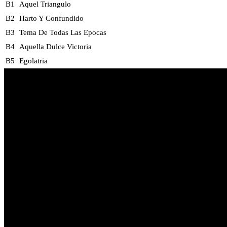
B1
Aquel Triangulo
B2
Harto Y Confundido
B3
Tema De Todas Las Epocas
B4
Aquella Dulce Victoria
B5
Egolatria