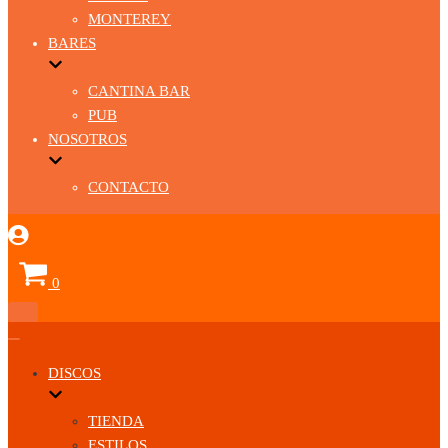
MONTEREY
BARES
CANTINA BAR
PUB
NOSOTROS
CONTACTO
Carrito
0
Menú
de
Menú
navegación
de
DISCOS
navegación
TIENDA
ESTILOS