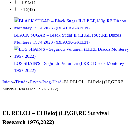
10"
(21)
CD
(49)
BLACK SUGAR – Black Sugar II (LP,GF,180g,RE Discos
Monterey 1974,2023) (BLACK/GREEN)
LOS SHAIN'S - Segundo Volumen (LP,RE Discos Monterey
1967,2022)
Inicio
»
Tienda
»
Psych-Prog-Hard
»
EL RELOJ – El Reloj (LP,GF,RE
Survival Research 1976,2022)
EL RELOJ – El Reloj (LP,GF,RE Survival
Research 1976,2022)