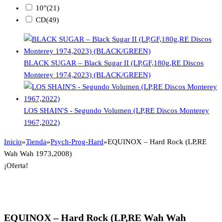
10"
(21)
CD
(49)
BLACK SUGAR – Black Sugar II (LP,GF,180g,RE Discos
Monterey 1974,2023) (BLACK/GREEN)
LOS SHAIN'S - Segundo Volumen (LP,RE Discos Monterey
1967,2022)
Inicio
»
Tienda
»
Psych-Prog-Hard
»
EQUINOX – Hard Rock (LP,RE
Wah Wah 1973,2008)
¡Oferta!
EQUINOX – Hard Rock (LP,RE Wah Wah