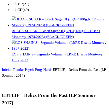
10"
(21)
CD
(49)
BLACK SUGAR – Black Sugar II (LP,GF,180g,RE Discos
Monterey 1974,2023) (BLACK/GREEN)
LOS SHAIN'S - Segundo Volumen (LP,RE Discos Monterey
1967,2022)
Inicio
»
Tienda
»
Psych-Prog-Hard
»
ERTLIF – Relics From the Past (LP
Sommor 2017)
ERTLIF – Relics From the Past (LP Sommor
2017)