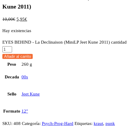
Kune 2011)
10,00
€
5,95
€
Hay existencias
EYES BEHIND - La Declinaison (MiniLP Jeet Kune 2011) cantidad
Añadir al carrito
Peso
260 g
Decada
00s
Sello
Jeet Kune
Formato
12"
SKU:
408
Categoría:
Psych-Prog-Hard
Etiquetas:
kraut
,
punk