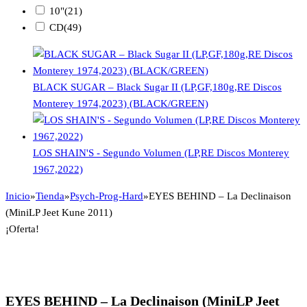
10"
(21)
CD
(49)
BLACK SUGAR – Black Sugar II (LP,GF,180g,RE Discos
Monterey 1974,2023) (BLACK/GREEN)
LOS SHAIN'S - Segundo Volumen (LP,RE Discos Monterey
1967,2022)
Inicio
»
Tienda
»
Psych-Prog-Hard
»
EYES BEHIND – La Declinaison
(MiniLP Jeet Kune 2011)
¡Oferta!
EYES BEHIND – La Declinaison (MiniLP Jeet